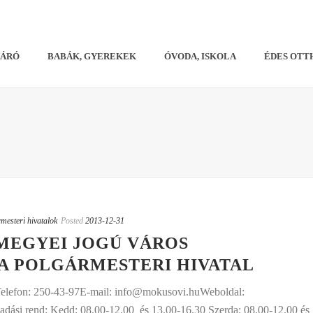
VÁRÓ
BABÁK, GYEREKEK
ÓVODA, ISKOLA
ÉDES OTT
esteri hivatalok
Posted
2013-12-31
MEGYEI JOGÚ VÁROS
 POLGÁRMESTERI HIVATAL
Telefon: 250-43-97E-mail: info@mokusovi.huWeboldal:
si rend: Kedd: 08.00-12.00 és 13.00-16.30 Szerda: 08.00-12.00 és