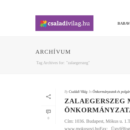
BABA
ARCHÍVUM
Tag Archives for: "zalaegerszeg"
By
Családi Világ
In
Önkormányzatok és polgárm
ZALAEGERSZEG 
ÖNKORMÁNYZATA
0
Cím: 1036. Budapest, Mókus u. 1.
www.mokusovi.huFax: Ügyfélfogadá