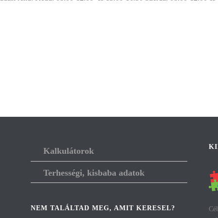
K
Kalkulátorok
Terhességi, kisbaba adatok
NEM TALÁLTAD MEG, AMIT KERESEL?
Cél