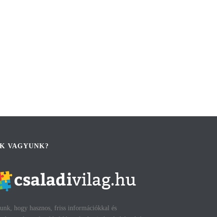
IK VAGYUNK?
unk, hogy hasznos, friss információkkal és