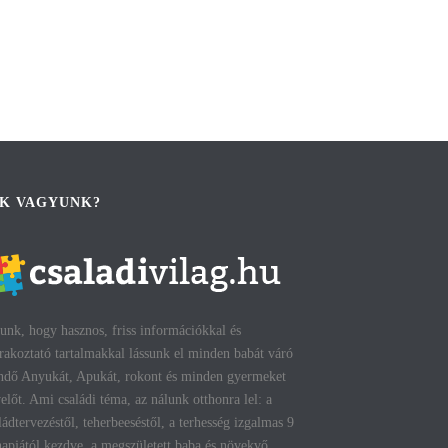
IK VAGYUNK?
unk, hogy hasznos, friss információkkal és
rakoztató tartalmakkal lássunk el minden babát váró
ndő Anyukát, Apukát, rokont és minden gyermeket
előt. Ami családi téma, az nálunk otthonra lel: a
ládtervezéstől, teherbeeséstől, a terhesség izgalmas 9
apjától kezdve, a megszületett baba és növekvő