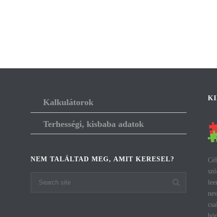
K
Kalkulátorok
Terhességi, kisbaba adatok
NEM TALÁLTAD MEG, AMIT KERESEL?
Cél
szó
lee
nev
csa
hón