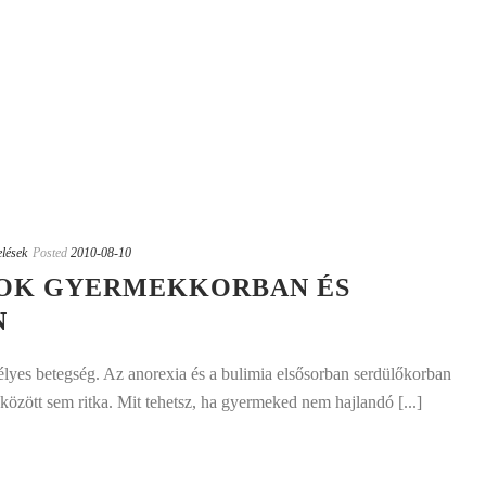
elések
Posted
2010-08-10
ROK GYERMEKKORBAN ÉS
N
élyes betegség. Az anorexia és a bulimia elsősorban serdülőkorban
között sem ritka. Mit tehetsz, ha gyermeked nem hajlandó [...]