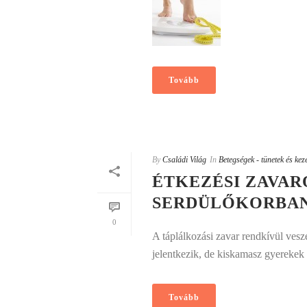
Tovább
By
Családi Világ
In
Betegségek - tünetek és kez
ÉTKEZÉSI ZAVA
SERDÜLŐKORBA
0
A táplálkozási zavar rendkívül vesz
jelentkezik, de kiskamasz gyerekek 
Tovább