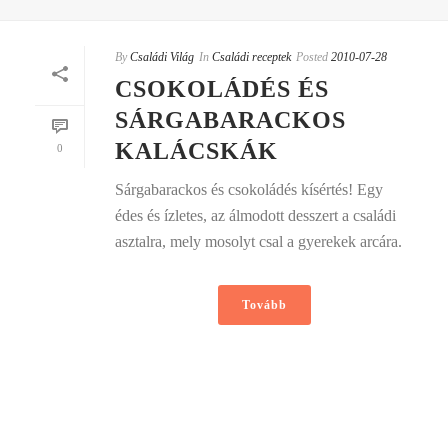
By
Családi Világ
In
Családi receptek
Posted
2010-07-28
CSOKOLÁDÉS ÉS
SÁRGABARACKOS
KALÁCSKÁK
0
Sárgabarackos és csokoládés kísértés! Egy
édes és ízletes, az álmodott desszert a családi
asztalra, mely mosolyt csal a gyerekek arcára.
Tovább