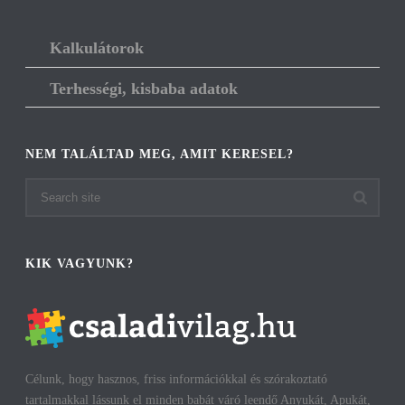
Kalkulátorok
Terhességi, kisbaba adatok
NEM TALÁLTAD MEG, AMIT KERESEL?
KIK VAGYUNK?
Célunk, hogy hasznos, friss információkkal és szórakoztató
tartalmakkal lássunk el minden babát váró leendő Anyukát, Apukát,