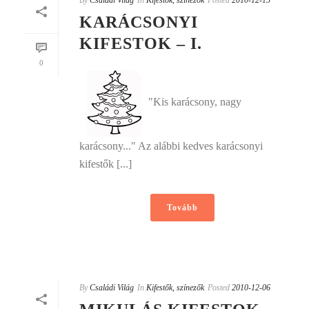
By
Családi Világ
In
Kifestők, színezők
Posted
2010-12-15
KARÁCSONYI
KIFESTOK – I.
0
"Kis karácsony, nagy
karácsony..." Az alábbi kedves karácsonyi
kifestők [...]
Tovább
By
Családi Világ
In
Kifestők, színezők
Posted
2010-12-06