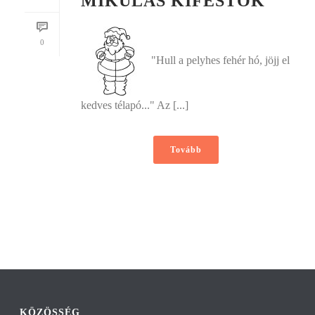
MIKULÁS KIFESTOK
0
"Hull a pelyhes fehér hó, jöjj el
kedves télapó..." Az [...]
Tovább
KÖZÖSSÉG