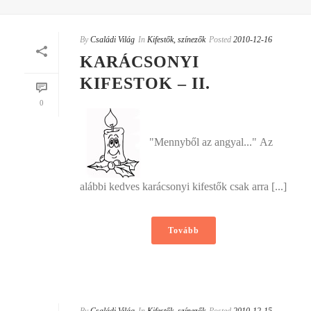
By
Családi Világ
In
Kifestők, színezők
Posted
2010-12-16
KARÁCSONYI
KIFESTOK – II.
0
"Mennyből az angyal..." Az
alábbi kedves karácsonyi kifestők csak arra [...]
Tovább