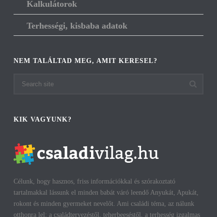
Kalkulátorok
Terhességi, kisbaba adatok
NEM TALÁLTAD MEG, AMIT KERESEL?
KIK VAGYUNK?
Célunk, hogy hasznos, friss információkkal és szórakoztató
tartalmakkal lássunk el minden babát váró leendő Anyukát, Apukát,
rokont és minden gyermeket nevelőt. Ami családi téma, az nálunk
otthonra lel: a családtervezéstől, teherbeeséstől, a terhesség izgalmas