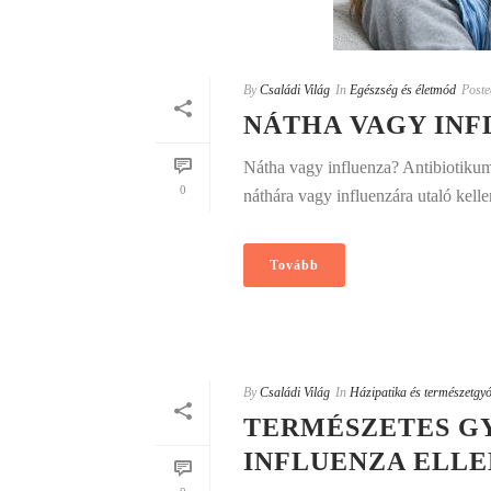
By
Családi Világ
In
Egészség és életmód
Poste
NÁTHA VAGY INF
Nátha vagy influenza? Antibiotikum 
0
náthára vagy influenzára utaló kell
Tovább
By
Családi Világ
In
Házipatika és természetgy
TERMÉSZETES G
INFLUENZA ELLE