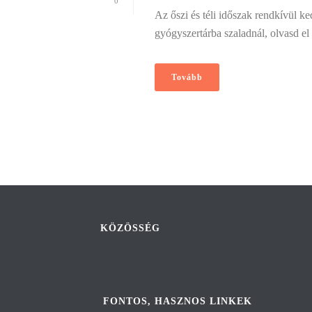
0
Az őszi és téli időszak rendkívül ke
gyógyszertárba szaladnál, olvasd el
Tovább
KÖZÖSSÉG
FONTOS, HASZNOS LINKEK