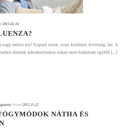
d
2015-02-10
LUENZA?
vagy mézes tea? Kaparó torok, rossz közérzet, levertség, láz. A
emetlen tünetek jelentkezésekor sokan nem fordulnak egyből [...]
ógyászat
Posted
2012-11-22
YÓGYMÓDOK NÁTHA ÉS
N