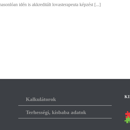
sonlóan idén is akkreditált lovasterapeuta képzést [...]
K
Kalkulátorok
Terhességi, kisbaba adatok