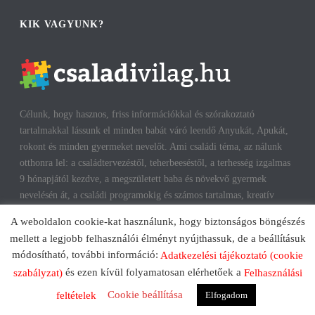
KIK VAGYUNK?
Célunk, hogy hasznos, friss információkkal és szórakoztató
tartalmakkal lássunk el minden babát váró leendő Anyukát, Apukát,
rokont és minden gyermeket nevelőt. Ami családi téma, az nálunk
otthonra lel: a családtervezéstől, teherbeeséstől, a terhesség izgalmas
9 hónapjától kezdve, a megszületett baba és növekvő gyermek
nevelésén át, a családi programokig és számos tartalmas, kreatív
időtöltésig találhatsz cikkeket, infókat. A harmonikus, boldog
A weboldalon cookie-kat használunk, hogy biztonságos böngészés
gyermekkorhoz, gyerekeink testi és lelki egészségéhez az út többek
mellett a legjobb felhasználói élményt nyújthassuk, de a beállításuk
között a szülők megfelelő attitűdje, kíváncsisága, jól informáltsága
módosítható, további információ:
Adatkezelési tájékoztató (cookie
mentén vezet. Reméljük, mi is segítünk ezen az úton!
és ezen kívül folyamatosan elérhetőek a
szabályzat)
Felhasználási
Cookie beállítása
Elfogadom
feltételek