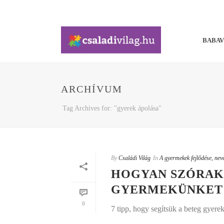
BABA
ARCHÍVUM
Tag Archives for: "gyerek ápolása"
By
Családi Világ
In
A gyermekek fejlődése, nev
HOGYAN SZÓRAK
GYERMEKÜNKET
0
7 tipp, hogy segítsük a beteg gyere