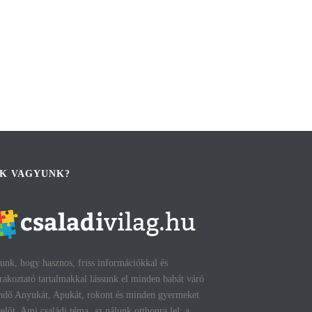
IK VAGYUNK?
unk, hogy hasznos, friss információkkal és
rakoztató tartalmakkal lássunk el minden babát váró
ndő Anyukát, Apukát, rokont és minden gyermeket
előt. Ami családi téma, az nálunk otthonra lel: a