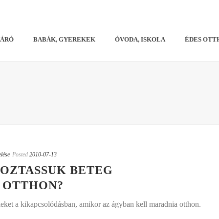
VÁRÓ
BABÁK, GYEREKEK
ÓVODA, ISKOLA
ÉDES OTT
elése
Posted
2010-07-13
OZTASSUK BETEG
 OTTHON?
keket a kikapcsolódásban, amikor az ágyban kell maradnia otthon.