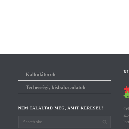
K
Kalkulátorok
Terhességi, kisbaba adatok
NEM TALÁLTAD MEG, AMIT KERESEL?
Cél
szó
lee
nev