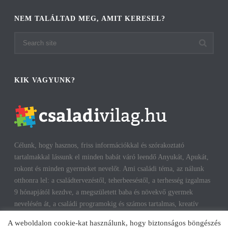
NEM TALÁLTAD MEG, AMIT KERESEL?
KIK VAGYUNK?
Célunk, hogy hasznos, friss információkkal és szórakoztató
tartalmakkal lássunk el minden babát váró leendő Anyukát, Apukát,
rokont és minden gyermeket nevelőt. Ami családi téma, az nálunk
otthonra lel: a családtervezéstől, teherbeeséstől, a terhesség izgalmas
9 hónapjától kezdve, a megszületett baba és növekvő gyermek
nevelésén át, a családi programokig és számos tartalmas, kreatív
időtöltésig találhatsz cikkeket, infókat. A harmonikus, boldog
A weboldalon cookie-kat használunk, hogy biztonságos böngészés
gyermekkorhoz, gyerekeink testi és lelki egészségéhez az út többek