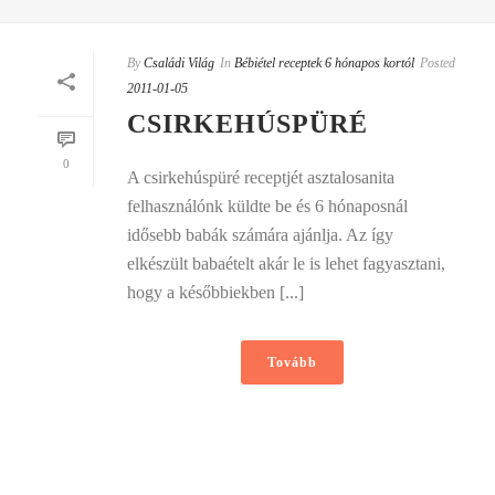
By
Családi Világ
In
Bébiétel receptek 6 hónapos kortól
Posted
2011-01-05
CSIRKEHÚSPÜRÉ
0
A csirkehúspüré receptjét asztalosanita
felhasználónk küldte be és 6 hónaposnál
idősebb babák számára ajánlja. Az így
elkészült babaételt akár le is lehet fagyasztani,
hogy a későbbiekben [...]
Tovább