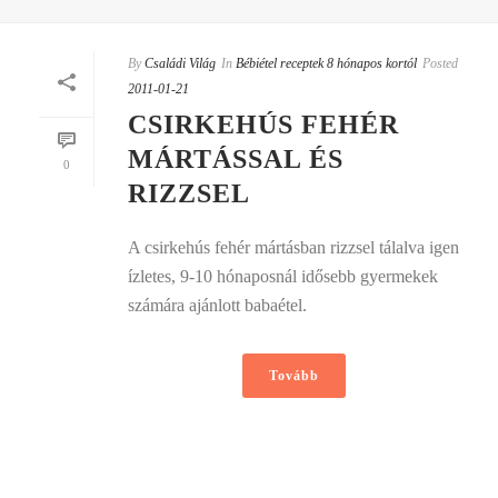
By
Családi Világ
In
Bébiétel receptek 8 hónapos kortól
Posted
2011-01-21
CSIRKEHÚS FEHÉR
MÁRTÁSSAL ÉS
0
RIZZSEL
A csirkehús fehér mártásban rizzsel tálalva igen
ízletes, 9-10 hónaposnál idősebb gyermekek
számára ajánlott babaétel.
Tovább