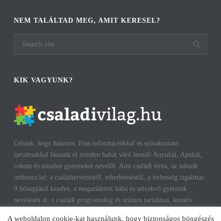
NEM TALÁLTAD MEG, AMIT KERESEL?
KIK VAGYUNK?
Célunk, hogy hasznos, friss információkkal és szórakoztató
tartalmakkal lássunk el minden babát váró leendő Anyukát, Apukát,
rokont és minden gyermeket nevelőt. Ami családi téma, az nálunk
otthonra lel: a családtervezéstől, teherbeeséstől, a terhesség izgalmas
9 hónapjától kezdve, a megszületett baba és növekvő gyermek
nevelésén át, a családi programokig és számos tartalmas, kreatív
időtöltésig találhatsz cikkeket, infókat. A harmonikus, boldog
A weboldalon cookie-kat használunk, hogy biztonságos böngészés