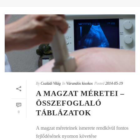
By
Családi Világ
In
Várandós kisokos
Posted
2014-05-19
A MAGZAT MÉRETEI –
ÖSSZEFOGLALÓ
TÁBLÁZATOK
0
A magzat méreteinek ismerete rendkívül fontos
fejlődésének nyomon követése