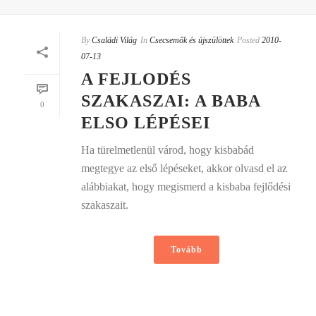
By
Családi Világ
In
Csecsemők és újszülöttek
Posted
2010-
07-13
A FEJLODÉS
SZAKASZAI: A BABA
0
ELSO LÉPÉSEI
Ha türelmetlenül várod, hogy kisbabád
megtegye az első lépéseket, akkor olvasd el az
alábbiakat, hogy megismerd a kisbaba fejlődési
szakaszait.
Tovább