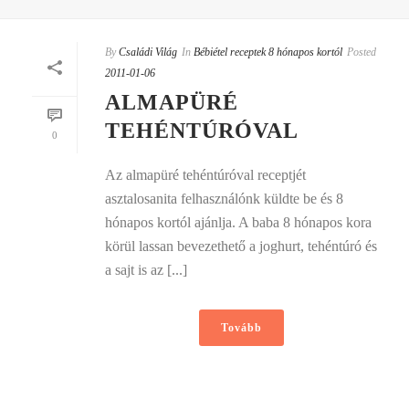
By
Családi Világ
In
Bébiétel receptek 8 hónapos kortól
Posted
2011-01-06
ALMAPÜRÉ
TEHÉNTÚRÓVAL
0
Az almapüré tehéntúróval receptjét
asztalosanita felhasználónk küldte be és 8
hónapos kortól ajánlja. A baba 8 hónapos kora
körül lassan bevezethető a joghurt, tehéntúró és
a sajt is az [...]
Tovább