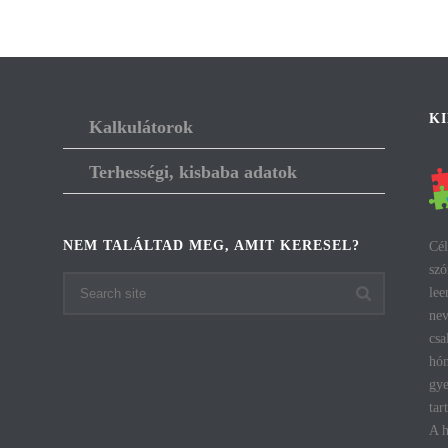
K
Kalkulátorok
Terhességi, kisbaba adatok
NEM TALÁLTAD MEG, AMIT KERESEL?
Cél
szó
lee
nev
csa
hón
gye
tar
A h