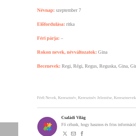
Névnap:
szeptember 7
Előfordulása:
ritka
Féri párja:
–
Rokon nevek, névváltozatok:
Gina
Becenevek:
Regi, Régi, Regus, Reguska, Gina, Gi
Férfi Nevek
Keresztnév
Keresztnév Jelentése
Keresztnevek
,
,
,
Családi Világ
Fő célunk, hogy hasznos és friss informáci