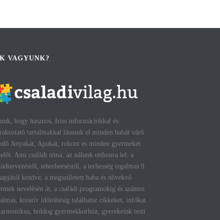
IK VAGYUNK?
unk, hogy hasznos, friss információkkal és
rakoztató tartalmakkal lássunk el minden babát váró
ndő Anyukát, Apukát, rokont és minden gyermeket
előt. Ami családi téma, az nálunk otthonra lel: a
ládtervezéstől, teherbeeséstől, a terhesség izgalmas 9
apjától kezdve, a megszületett baba és növekvő
rmek nevelésén át, a családi programokig és számos
talmas, kreatív időtöltésig találhatsz cikkeket, infókat.
armonikus, boldog gyermekkorhoz, gyerekeink testi