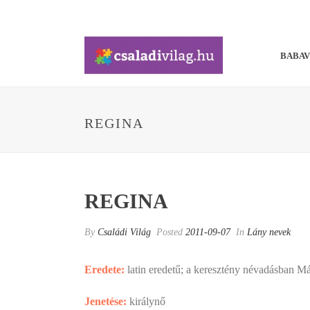
BABA
REGINA
REGINA
By
Családi Világ
Posted
2011-09-07
In
Lány nevek
Eredete:
latin eredetű; a keresztény névadásban Má
Jenetése:
királynő