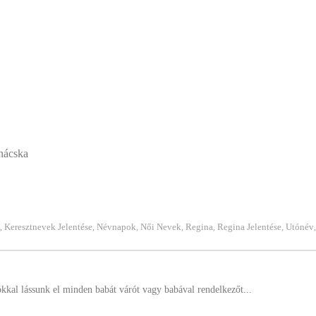
nácska
Keresztnevek Jelentése
Névnapok
Női Nevek
Regina
Regina Jelentése
Utónév
,
,
,
,
,
,
ókkal lássunk el minden babát várót vagy babával rendelkezőt...