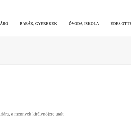
VÁRÓ
BABÁK, GYEREKEK
ÓVODA, ISKOLA
ÉDES OTT
riára, a mennyek királynőjére utalt