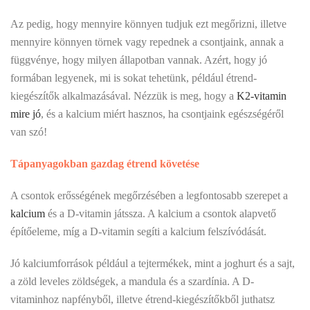
Az pedig, hogy mennyire könnyen tudjuk ezt megőrizni, illetve
mennyire könnyen törnek vagy repednek a csontjaink, annak a
függvénye, hogy milyen állapotban vannak. Azért, hogy jó
formában legyenek, mi is sokat tehetünk, például étrend-
kiegészítők alkalmazásával. Nézzük is meg, hogy a
K2-vitamin
mire jó
, és a kalcium miért hasznos, ha csontjaink egészségéről
van szó!
Tápanyagokban gazdag étrend követése
A csontok erősségének megőrzésében a legfontosabb szerepet a
kalcium
és a D-vitamin játssza. A kalcium a csontok alapvető
építőeleme, míg a D-vitamin segíti a kalcium felszívódását.
Jó kalciumforrások például a tejtermékek, mint a joghurt és a sajt,
a zöld leveles zöldségek, a mandula és a szardínia. A D-
vitaminhoz napfényből, illetve étrend-kiegészítőkből juthatsz