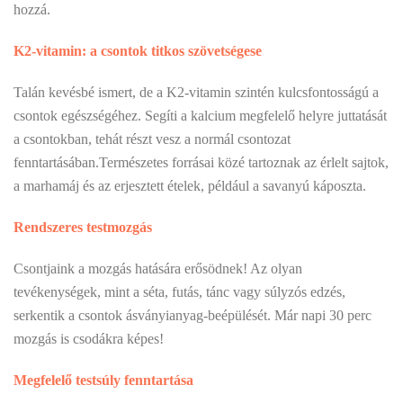
hozzá.
K2-vitamin: a csontok titkos szövetségese
Talán kevésbé ismert, de a K2-vitamin szintén kulcsfontosságú a
csontok egészségéhez. Segíti a kalcium megfelelő helyre juttatását
a csontokban, tehát részt vesz a normál csontozat
fenntartásában.Természetes forrásai közé tartoznak az érlelt sajtok,
a marhamáj és az erjesztett ételek, például a savanyú káposzta.
Rendszeres testmozgás
Csontjaink a mozgás hatására erősödnek! Az olyan
tevékenységek, mint a séta, futás, tánc vagy súlyzós edzés,
serkentik a csontok ásványianyag-beépülését. Már napi 30 perc
mozgás is csodákra képes!
Megfelelő testsúly fenntartása