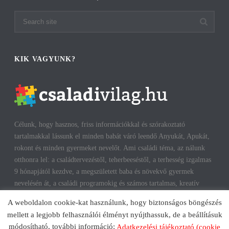
KIK VAGYUNK?
Célunk, hogy hasznos, friss információkkal és szórakoztató
tartalmakkal lássunk el minden babát váró leendő Anyukát, Apukát,
rokont és minden gyermeket nevelőt. Ami családi téma, az nálunk
otthonra lel: a családtervezéstől, teherbeeséstől, a terhesség izgalmas
9 hónapjától kezdve, a megszületett baba és növekvő gyermek
nevelésén át, a családi programokig és számos tartalmas, kreatív
időtöltésig találhatsz cikkeket, infókat. A harmonikus, boldog
A weboldalon cookie-kat használunk, hogy biztonságos böngészés
gyermekkorhoz, gyerekeink testi és lelki egészségéhez az út többek
mellett a legjobb felhasználói élményt nyújthassuk, de a beállításuk
között a szülők megfelelő attitűdje, kíváncsisága, jól informáltsága
módosítható, további információ:
Adatkezelési tájékoztató (cookie