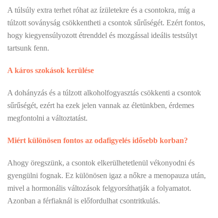
A túlsúly extra terhet róhat az ízületekre és a csontokra, míg a
túlzott soványság csökkentheti a csontok sűrűségét. Ezért fontos,
hogy kiegyensúlyozott étrenddel és mozgással ideális testsúlyt
tartsunk fenn.
A káros szokások kerülése
A dohányzás és a túlzott alkoholfogyasztás csökkenti a csontok
sűrűségét, ezért ha ezek jelen vannak az életünkben, érdemes
megfontolni a változtatást.
Miért különösen fontos az odafigyelés idősebb korban?
Ahogy öregszünk, a csontok elkerülhetetlenül vékonyodni és
gyengülni fognak. Ez különösen igaz a nőkre a menopauza után,
mivel a hormonális változások felgyorsíthatják a folyamatot.
Azonban a férfiaknál is előfordulhat csontritkulás.