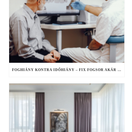
FOGHIÁNY KONTRA IDŐHIÁNY – FIX FOGSOR AKÁR EGY NAP ALATT, HA NINCS IDŐ ELHÚZÓDÓ KEZELÉSEKRE