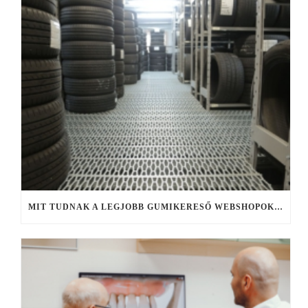
MIT TUDNAK A LEGJOBB GUMIKERESŐ WEBSHOPOK, ÉS MIRE FIGYELJ KERESÉS KÖZBEN?