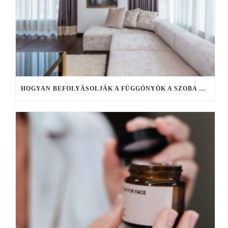
HOGYAN BEFOLYÁSOLJÁK A FÜGGÖNYÖK A SZOBA HANGULATÁT?