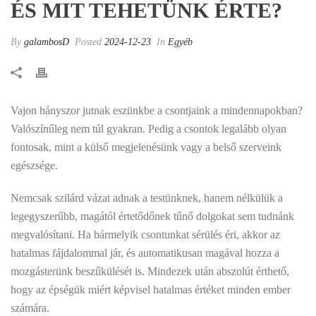
ÉS MIT TEHETÜNK ÉRTE?
By
galambosD
Posted
2024-12-23
In
Egyéb
Vajon hányszor jutnak eszünkbe a csontjaink a mindennapokban?
Valószínűleg nem túl gyakran. Pedig a csontok legalább olyan
fontosak, mint a külső megjelenésünk vagy a belső szerveink
egészsége.
Nemcsak szilárd vázat adnak a testünknek, hanem nélkülük a
legegyszerűbb, magától értetődőnek tűnő dolgokat sem tudnánk
megvalósítani. Ha bármelyik csontunkat sérülés éri, akkor az
hatalmas fájdalommal jár, és automatikusan magával hozza a
mozgásterünk beszűkülését is. Mindezek után abszolút érthető,
hogy az épségük miért képvisel hatalmas értéket minden ember
számára.