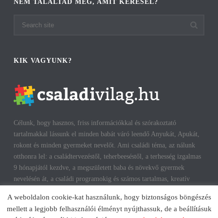
NEM TALÁLTAD MEG, AMIT KERESEL?
KIK VAGYUNK?
Célunk, hogy hasznos, friss információkkal és szórakoztató
tartalmakkal lássunk el minden babát váró leendő Anyukát, Apukát,
rokont és minden gyermeket nevelőt. Ami családi téma, az nálunk
otthonra lel: a családtervezéstől, teherbeeséstől, a terhesség izgalmas
9 hónapjától kezdve, a megszületett baba és növekvő gyermek
nevelésén át, a családi programokig és számos tartalmas, kreatív
időtöltésig találhatsz cikkeket, infókat. A harmonikus, boldog
A weboldalon cookie-kat használunk, hogy biztonságos böngészés
gyermekkorhoz, gyerekeink testi és lelki egészségéhez az út többek
mellett a legjobb felhasználói élményt nyújthassuk, de a beállításuk
között a szülők megfelelő attitűdje, kíváncsisága, jól informáltsága