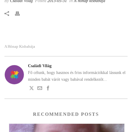
By
Családi Világ
Posted
2013-05-31
In
A hónap kisbabája
A Hónap Kisbabája
Családi Világ
Fő célunk, hogy hasznos és friss információkkal lássunk el
minden babát várót vagy babával rendelkezőt...
RECOMMENDED POSTS