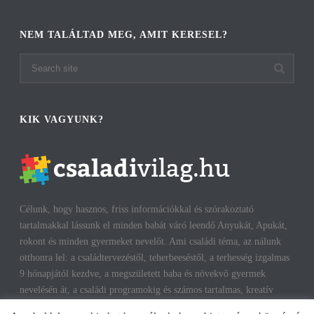
NEM TALÁLTAD MEG, AMIT KERESEL?
KIK VAGYUNK?
Célunk, hogy hasznos, friss információkkal és szórakoztató
tartalmakkal lássunk el minden babát váró leendő Anyukát, Apukát,
rokont és minden gyermeket nevelőt. Ami családi téma, az nálunk
otthonra lel: a családtervezéstől, teherbeeséstől, a terhesség izgalmas
9 hónapjától kezdve, a megszületett baba és növekvő gyermek
nevelésén át, a családi programokig és számos tartalmas, kreatív
időtöltésig találhatsz cikkeket, infókat. A harmonikus, boldog