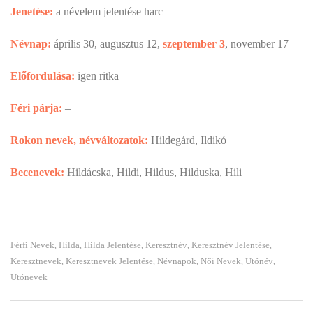
Jenetése:
a névelem jelentése harc
Névnap:
április 30, augusztus 12,
szeptember 3
, november 17
Előfordulása:
igen ritka
Féri párja:
–
Rokon nevek, névváltozatok:
Hildegárd, Ildikó
Becenevek:
Hildácska, Hildi, Hildus, Hilduska, Hili
Férfi Nevek
Hilda
Hilda Jelentése
Keresztnév
Keresztnév Jelentése
,
,
,
,
,
Keresztnevek
Keresztnevek Jelentése
Névnapok
Női Nevek
Utónév
,
,
,
,
,
Utónevek