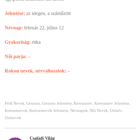
Jelentése:
az idegen, a száműzött
Névnap:
február 22, július 12
Gyakoriság:
ritka
Női párja:
–
Rokon nevek, névváltozatok:
–
Férfi Nevek
Gerzson
Gerzson Jelentése
Keresztnév
Keresztnév Jelentése
,
,
,
,
,
Keresztnevek
Keresztnevek Jelentése
Névnapok
Női Nevek
Utónév
,
,
,
,
,
Utónevek
Családi Világ