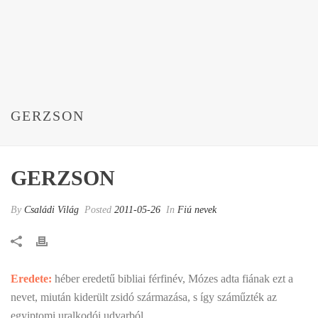
GERZSON
GERZSON
By
Családi Világ
Posted
2011-05-26
In
Fiú nevek
Eredete:
héber eredetű bibliai férfinév, Mózes adta fiának ezt a
nevet, miután kiderült zsidó származása, s így száműzték az
egyiptomi uralkodói udvarból.