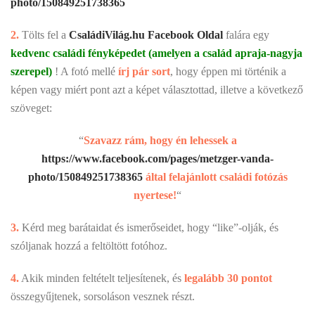
photo/150849251738365
2.
Tölts fel a
CsaládiVilág.hu Facebook Oldal
falára egy
kedvenc családi fényképedet (amelyen a család apraja-nagyja
szerepel)
! A fotó mellé
írj pár sort
, hogy éppen mi történik a
képen vagy miért pont azt a képet választottad, illetve a következő
szöveget:
“
Szavazz rám, hogy én lehessek a
https://www.facebook.com/pages/metzger-vanda-
photo/150849251738365
által felajánlott családi fotózás
nyertese!
“
3.
Kérd meg barátaidat és ismerőseidet, hogy “like”-olják, és
szóljanak hozzá a feltöltött fotóhoz.
4.
Akik minden feltételt teljesítenek, és
legalább 30 pontot
összegyűjtenek, sorsoláson vesznek részt.