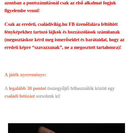
azonban a pontszámításnál csak az első alkalmat fogjuk
figyelembe venni!
Csak az eredeti, családivilág.hu FB üzenőfalára feltöltött
fényképekhez tartozó lájkok és hozzászólások számítanak
(megosztáskor kérd meg ismerőseidet és barátaidat, hogy az
eredeti képre “szavazzanak”, ne a megosztott tartalomra)!
A játék nyereménye:
A
legalább 30 pontot
összegyűjtő felhasználók között egy
családi fotózást
sorsolunk ki!