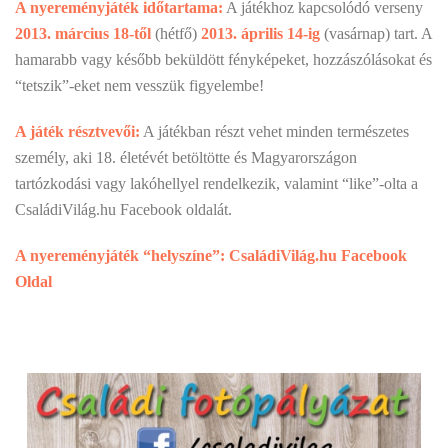
A nyereményjáték időtartama:
A játékhoz kapcsolódó verseny
2013. március 18-től
(hétfő)
2013. április 14-ig
(vasárnap) tart. A
hamarabb vagy később beküldött fényképeket, hozzászólásokat és
“tetszik”-eket nem vesszük figyelembe!
A játék résztvevői:
A játékban részt vehet minden természetes
személy, aki 18. életévét betöltötte és Magyarországon
tartózkodási vagy lakóhellyel rendelkezik, valamint “like”-olta a
CsaládiVilág.hu Facebook oldalát.
A nyereményjáték “helyszíne”:
CsaládiVilág.hu Facebook
Oldal