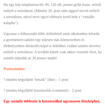
Ha egy kép tulajdonosa 60, 90, 120 stb. pontot gyűjt össze, növeli
esélyét a sorsoláson. (Minden 30. pont után eggyel növeli esélyét
a sorsoláson, mivel neve egyel többször kerül bele a “virtuális
kalapba”).
Ugyanaz a felhasználó több, különböző (más alkalomkor készült,
a gyermeket/családot egy teljesen más környezetben és
élethelyzetben ábrázoló) képet is feltölthet, ezáltal szintén növelve
esélyét a sorsoláson. A további képek csak akkor vesznek részt, ha
szintén teljesítik az 30 pontos határt!
Pontszámítás:
? minden begyűjtött “tetszik” (like) – 1 pont
? minden begyűjtött hozzászólás (comment) – 2 pont
Egy személy többször is hozzászólhat ugyanazon fényképhez,