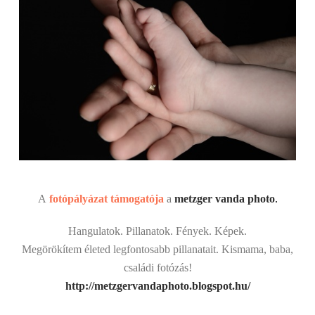
A
fotópályázat támogatója
a
metzger vanda photo
.
Hangulatok. Pillanatok. Fények. Képek.
Megörökítem életed legfontosabb pillanatait. Kismama, baba,
családi fotózás!
http://metzgervandaphoto.blogspot.hu/