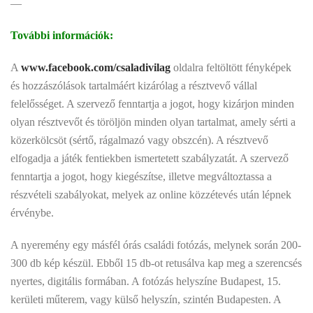
—
További információk:
A
www.facebook.com/csaladivilag
oldalra feltöltött fényképek
és hozzászólások tartalmáért kizárólag a résztvevő vállal
felelősséget. A szervező fenntartja a jogot, hogy kizárjon minden
olyan résztvevőt és töröljön minden olyan tartalmat, amely sérti a
közerkölcsöt (sértő, rágalmazó vagy obszcén). A résztvevő
elfogadja a játék fentiekben ismertetett szabályzatát. A szervező
fenntartja a jogot, hogy kiegészítse, illetve megváltoztassa a
részvételi szabályokat, melyek az online közzétevés után lépnek
érvénybe.
A nyeremény egy másfél órás családi fotózás, melynek során 200-
300 db kép készül. Ebből 15 db-ot retusálva kap meg a szerencsés
nyertes, digitális formában. A fotózás helyszíne Budapest, 15.
kerületi műterem, vagy külső helyszín, szintén Budapesten. A