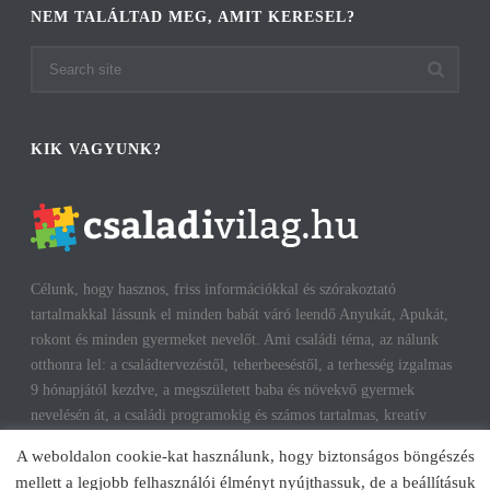
NEM TALÁLTAD MEG, AMIT KERESEL?
KIK VAGYUNK?
Célunk, hogy hasznos, friss információkkal és szórakoztató
tartalmakkal lássunk el minden babát váró leendő Anyukát, Apukát,
rokont és minden gyermeket nevelőt. Ami családi téma, az nálunk
otthonra lel: a családtervezéstől, teherbeeséstől, a terhesség izgalmas
9 hónapjától kezdve, a megszületett baba és növekvő gyermek
nevelésén át, a családi programokig és számos tartalmas, kreatív
időtöltésig találhatsz cikkeket, infókat. A harmonikus, boldog
A weboldalon cookie-kat használunk, hogy biztonságos böngészés
gyermekkorhoz, gyerekeink testi és lelki egészségéhez az út többek
mellett a legjobb felhasználói élményt nyújthassuk, de a beállításuk