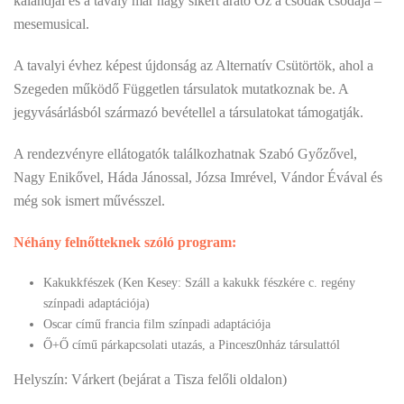
kalandjai és a tavaly már nagy sikert arató Óz a csodák csodája –
mesemusical.
A tavalyi évhez képest újdonság az Alternatív Csütörtök, ahol a
Szegeden működő Független társulatok mutatkoznak be. A
jegyvásárlásból származó bevétellel a társulatokat támogatják.
A rendezvényre ellátogatók találkozhatnak Szabó Győzővel,
Nagy Enikővel, Háda Jánossal, Józsa Imrével, Vándor Évával és
még sok ismert művésszel.
Néhány felnőtteknek szóló program:
Kakukkfészek (Ken Kesey: Száll a kakukk fészkére c. regény
színpadi adaptációja)
Oscar című francia film színpadi adaptációja
Ő+Ő című párkapcsolati utazás, a Pincesz0nház társulattól
Helyszín: Várkert (bejárat a Tisza felőli oldalon)